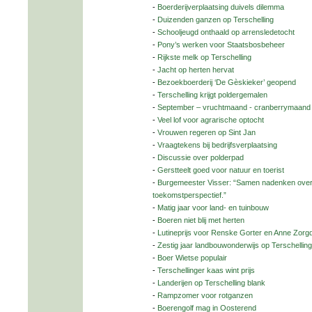
-
Boerderijverplaatsing duivels dilemma
-
Duizenden ganzen op Terschelling
-
Schooljeugd onthaald op arrensledetocht
-
Pony’s werken voor Staatsbosbeheer
-
Rijkste melk op Terschelling
-
Jacht op herten hervat
-
Bezoekboerderij ‘De Gèskieker’ geopend
-
Terschelling krijgt poldergemalen
-
September – vruchtmaand - cranberrymaand
-
Veel lof voor agrarische optocht
-
Vrouwen regeren op Sint Jan
-
Vraagtekens bij bedrijfsverplaatsing
-
Discussie over polderpad
-
Gerstteelt goed voor natuur en toerist
-
Burgemeester Visser: “Samen nadenken over
toekomstperspectief.”
-
Matig jaar voor land- en tuinbouw
-
Boeren niet blij met herten
-
Lutineprijs voor Renske Gorter en Anne Zorg
-
Zestig jaar landbouwonderwijs op Terschelling
-
Boer Wietse populair
-
Terschellinger kaas wint prijs
-
Landerijen op Terschelling blank
-
Rampzomer voor rotganzen
-
Boerengolf mag in Oosterend