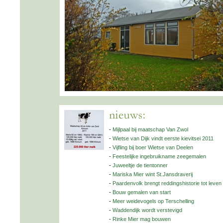
-
Mijlpaal bij maatschap Van Zwol
-
Wietse van Dijk vindt eerste kievitsei 2011
-
Vijfling bij boer Wietse van Deelen
-
Feestelijke ingebruikname zeegemalen
-
Juweeltje de tientonner
-
Mariska Mier wint St.Jansdraverij
-
Paardenvolk brengt reddingshistorie tot leven
-
Bouw gemalen van start
-
Meer weidevogels op Terschelling
-
Waddendijk wordt verstevigd
-
Rinke Mier mag bouwen