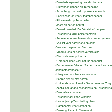
-
Boerderijverplaatsing duivels dilemma
-
Duizenden ganzen op Terschelling
-
Schooljeugd onthaald op arrensledetocht
-
Pony’s werken voor Staatsbosbeheer
-
Rijkste melk op Terschelling
-
Jacht op herten hervat
-
Bezoekboerderij ‘De Gèskieker’ geopend
-
Terschelling krijgt poldergemalen
-
September – vruchtmaand - cranberrymaand
-
Veel lof voor agrarische optocht
-
Vrouwen regeren op Sint Jan
-
Vraagtekens bij bedrijfsverplaatsing
-
Discussie over polderpad
-
Gerstteelt goed voor natuur en toerist
-
Burgemeester Visser: “Samen nadenken over
toekomstperspectief.”
-
Matig jaar voor land- en tuinbouw
-
Boeren niet blij met herten
-
Lutineprijs voor Renske Gorter en Anne Zorg
-
Zestig jaar landbouwonderwijs op Terschelling
-
Boer Wietse populair
-
Terschellinger kaas wint prijs
-
Landerijen op Terschelling blank
-
Rampzomer voor rotganzen
-
Boerengolf mag in Oosterend