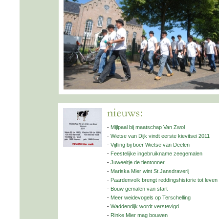
-
Mijlpaal bij maatschap Van Zwol
-
Wietse van Dijk vindt eerste kievitsei 2011
-
Vijfling bij boer Wietse van Deelen
-
Feestelijke ingebruikname zeegemalen
-
Juweeltje de tientonner
-
Mariska Mier wint St.Jansdraverij
-
Paardenvolk brengt reddingshistorie tot leven
-
Bouw gemalen van start
-
Meer weidevogels op Terschelling
-
Waddendijk wordt verstevigd
-
Rinke Mier mag bouwen